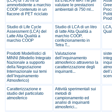
(LCA) di 750 ml di
tra ENEA e MATTM per
Asse
ammorbidente a marchio
valutare le prestazioni
Gree
COOP contenuto in un
ambientali di 750 ml...
Proc
flacone di PET riciclato
Polit
Prod
Studio di Life Cycle
Studio di LCA di un litro
LCA, 
Assessment (LCA) del
di latte Alta Qualità a
Qual
Latte Alta Qualità a
marchio COOP,
marchio COOP
confezionamento in
Tetra T...
Prodotti Modellistici di
Valutazione
sist
MINNI (Modello Integrato
dell’inquinamento
integ
Nazionale a supporto
atmosferico attraverso la
inqu
della Negoziazione
caratterizzazione degli
atmos
Internazionale sui temi
inquinanti...
dell’
dell’Inquinamento
scen
Atmosferico)
Caratterizzazione e
Attività sperimentali sui
studio del particolato
metodi di
atmosferico
campionamento ed
analisi di inquinanti
atmosferici...