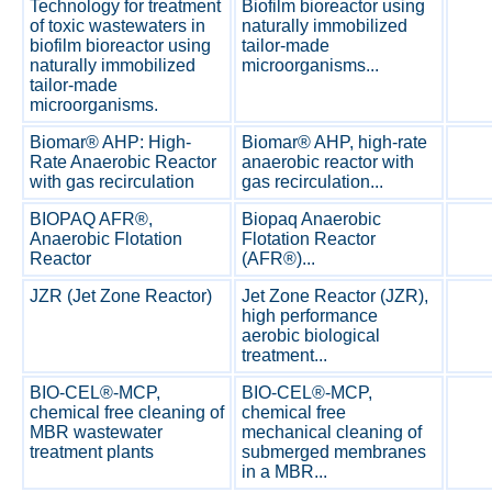
Technology for treatment
Biofilm bioreactor using
of toxic wastewaters in
naturally immobilized
biofilm bioreactor using
tailor-made
naturally immobilized
microorganisms...
tailor-made
microorganisms.
Biomar® AHP: High-
Biomar® AHP, high-rate
Rate Anaerobic Reactor
anaerobic reactor with
with gas recirculation
gas recirculation...
BIOPAQ AFR®,
Biopaq Anaerobic
Anaerobic Flotation
Flotation Reactor
Reactor
(AFR®)...
JZR (Jet Zone Reactor)
Jet Zone Reactor (JZR),
high performance
aerobic biological
treatment...
BIO-CEL®-MCP,
BIO-CEL®-MCP,
chemical free cleaning of
chemical free
MBR wastewater
mechanical cleaning of
treatment plants
submerged membranes
in a MBR...