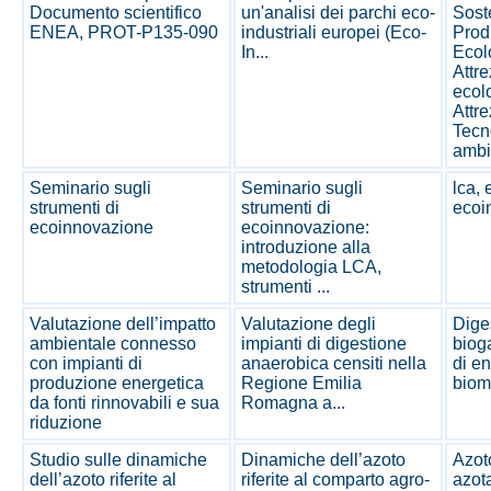
Documento scientifico
un'analisi dei parchi eco-
Soste
ENEA, PROT-P135-090
industriali europei (Eco-
Prod
In...
Ecol
Attre
ecol
Attre
Tecn
ambi
Seminario sugli
Seminario sugli
lca,
strumenti di
strumenti di
ecoi
ecoinnovazione
ecoinnovazione:
introduzione alla
metodologia LCA,
strumenti ...
Valutazione dell’impatto
Valutazione degli
Diges
ambientale connesso
impianti di digestione
biog
con impianti di
anaerobica censiti nella
di en
produzione energetica
Regione Emilia
biom
da fonti rinnovabili e sua
Romagna a...
riduzione
Studio sulle dinamiche
Dinamiche dell’azoto
Azoto
dell’azoto riferite al
riferite al comparto agro-
azota