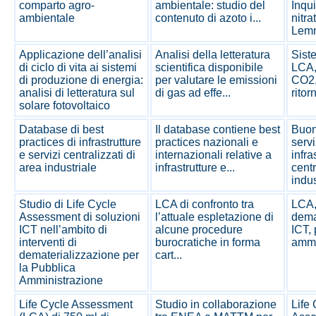
comparto agro-
ambientale: studio del
Inqu
ambientale
contenuto di azoto i...
nitrat
Lem
Applicazione dell’analisi
Analisi della letteratura
Siste
di ciclo di vita ai sistemi
scientifica disponibile
LCA,
di produzione di energia:
per valutare le emissioni
CO2,
analisi di letteratura sul
di gas ad effe...
ritor
solare fotovoltaico
Database di best
Il database contiene best
Buon
practices di infrastrutture
practices nazionali e
servi
e servizi centralizzati di
internazionali relative a
infra
area industriale
infrastrutture e...
centr
indus
Studio di Life Cycle
LCA di confronto tra
LCA
Assessment di soluzioni
l’attuale espletazione di
dema
ICT nell’ambito di
alcune procedure
ICT,
interventi di
burocratiche in forma
ammi
dematerializzazione per
cart...
la Pubblica
Amministrazione
Life Cycle Assessment
Studio in collaborazione
Life