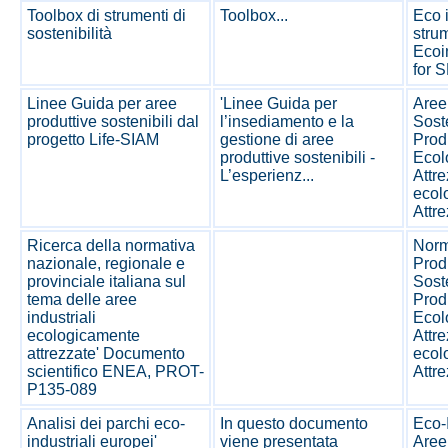
Toolbox di strumenti di
Toolbox...
Eco 
sostenibilità
strum
Ecoi
for 
Linee Guida per aree
'Linee Guida per
Aree
produttive sostenibili dal
l’insediamento e la
Soste
progetto Life-SIAM
gestione di aree
Prod
produttive sostenibili -
Ecol
L’esperienz...
Attre
ecol
Attre
Ricerca della normativa
Norm
nazionale, regionale e
Prod
provinciale italiana sul
Soste
tema delle aree
Prod
industriali
Ecol
ecologicamente
Attre
attrezzate' Documento
ecol
scientifico ENEA, PROT-
Attre
P135-089
Analisi dei parchi eco-
In questo documento
Eco-I
industriali europei'
viene presentata
Aree