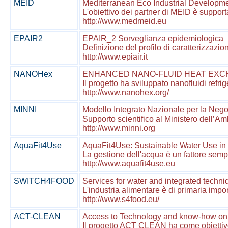
MEID
Mediterranean Eco Industrial Developm
L'obiettivo dei partner di MEID è supporta
http://www.medmeid.eu
EPAIR2
EPAIR_2 Sorveglianza epidemiologica
Definizione del profilo di caratterizzazio
http://www.epiair.it
NANOHex
ENHANCED NANO-FLUID HEAT EX
Il progetto ha sviluppato nanofluidi refrig
http://www.nanohex.org/
MINNI
Modello Integrato Nazionale per la Nego
Supporto scientifico al Ministero dell’Amb
http://www.minni.org
AquaFit4Use
AquaFit4Use: Sustainable Water Use in 
La gestione dell'acqua è un fattore sempre 
http://www.aquafit4use.eu
SWITCH4FOOD
Services for water and integrated techniq
L'industria alimentare è di primaria i
http://www.s4food.eu/
ACT-CLEAN
Access to Technology and know-how on 
Il progetto ACT CLEAN ha come obiettivo 