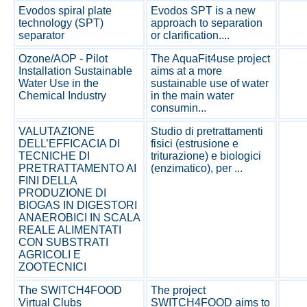
Evodos spiral plate
Evodos SPT is a new
technology (SPT)
approach to separation
separator
or clarification....
Ozone/AOP - Pilot
The AquaFit4use project
Installation Sustainable
aims at a more
Water Use in the
sustainable use of water
Chemical Industry
in the main water
consumin...
VALUTAZIONE
Studio di pretrattamenti
DELL’EFFICACIA DI
fisici (estrusione e
TECNICHE DI
triturazione) e biologici
PRETRATTAMENTO AI
(enzimatico), per ...
FINI DELLA
PRODUZIONE DI
BIOGAS IN DIGESTORI
ANAEROBICI IN SCALA
REALE ALIMENTATI
CON SUBSTRATI
AGRICOLI E
ZOOTECNICI
The SWITCH4FOOD
The project
Virtual Clubs
SWITCH4FOOD aims to