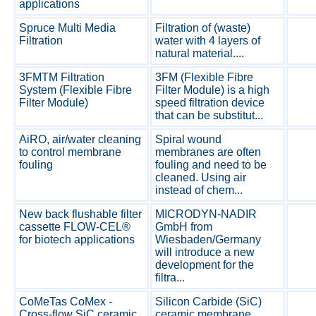
applications
Spruce Multi Media
Filtration of (waste)
Filtration
water with 4 layers of
natural material....
3FMTM Filtration
3FM (Flexible Fibre
System (Flexible Fibre
Filter Module) is a high
Filter Module)
speed filtration device
that can be substitut...
AiRO, air/water cleaning
Spiral wound
to control membrane
membranes are often
fouling
fouling and need to be
cleaned. Using air
instead of chem...
New back flushable filter
MICRODYN-NADIR
cassette FLOW-CEL®
GmbH from
for biotech applications
Wiesbaden/Germany
will introduce a new
development for the
filtra...
CoMeTas CoMex -
Silicon Carbide (SiC)
Cross-flow SiC ceramic
ceramic membrane