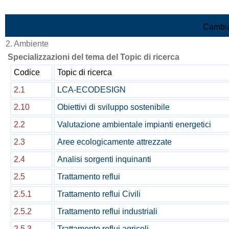
Vai al contenuto
Cambia
2. Ambiente
Specializzazioni del tema del Topic di ricerca
Codice
Topic di ricerca
2.1
LCA-ECODESIGN
2.10
Obiettivi di sviluppo sostenibile
2.2
Valutazione ambientale impianti energetici
2.3
Aree ecologicamente attrezzate
2.4
Analisi sorgenti inquinanti
2.5
Trattamento reflui
2.5.1
Trattamento reflui Civili
2.5.2
Trattamento reflui industriali
2.5.3
Trattamento reflui agricoli