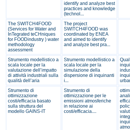
identify and analyze best
practices and knowledge
(technol...
The SWITCH4FOOD
The project
(Services for Water and
SWITCH4FOOD was
InTegrated teCHniques
coordinated by ENEA
for FOODindustry ) water
and aimed to identify
methodology
and analyze best pra...
assessment
Strumento modellistico a
Strumento modellistico a
Quali
scala locale per la
scala locale per la
inqu
valutazione dell’impatto
simulazione della
indus
di attività industriali sulla
dispersione di inquinanti
inqu
qualità dell’aria
i...
urba
Strumento di
Strumento di
otti
ottimizzazione
ottimizzazione per le
anali
costi/efficacia basato
emissioni atmosferiche
effic
sulla struttura del
in relazione ai
polic
modello GAINS-IT
costi/efficacia....
valu
integ
inqu
atmo