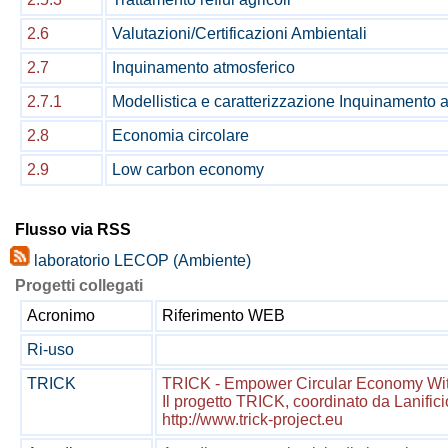
2.6
Valutazioni/Certificazioni Ambientali
2.7
Inquinamento atmosferico
2.7.1
Modellistica e caratterizzazione Inquinamento 
2.8
Economia circolare
2.9
Low carbon economy
Flusso via RSS
laboratorio LECOP (Ambiente)
Progetti collegati
Acronimo
Riferimento WEB
Ri-uso
TRICK
TRICK - Empower Circular Economy With
Il progetto TRICK, coordinato da Lanific
http://www.trick-project.eu