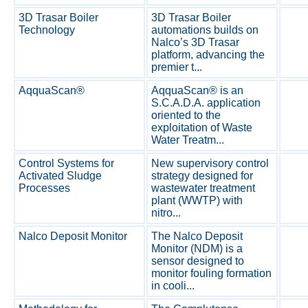
3D Trasar Boiler
3D Trasar Boiler
Technology
automations builds on
Nalco’s 3D Trasar
platform, advancing the
premier t...
AqquaScan®
AqquaScan® is an
S.C.A.D.A. application
oriented to the
exploitation of Waste
Water Treatm...
Control Systems for
New supervisory control
Activated Sludge
strategy designed for
Processes
wastewater treatment
plant (WWTP) with
nitro...
Nalco Deposit Monitor
The Nalco Deposit
Monitor (NDM) is a
sensor designed to
monitor fouling formation
in cooli...