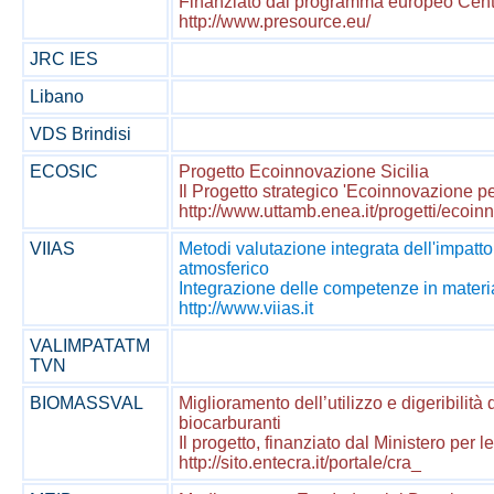
Finanziato dal programma europeo Centra
http://www.presource.eu/
JRC IES
Libano
VDS Brindisi
ECOSIC
Progetto Ecoinnovazione Sicilia
Il Progetto strategico 'Ecoinnovazione per 
http://www.uttamb.enea.it/progetti/ecoin
VIIAS
Metodi valutazione integrata dell'impatt
atmosferico
Integrazione delle competenze in materia 
http://www.viias.it
VALIMPATATM
TVN
BIOMASSVAL
Miglioramento dell’utilizzo e digeribilità 
biocarburanti
Il progetto, finanziato dal Ministero per le
http://sito.entecra.it/portale/cra_