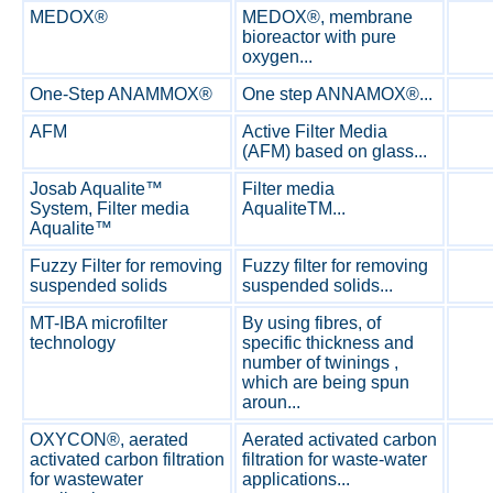
MEDOX®
MEDOX®, membrane
bioreactor with pure
oxygen...
One-Step ANAMMOX®
One step ANNAMOX®...
AFM
Active Filter Media
(AFM) based on glass...
Josab Aqualite™
Filter media
System, Filter media
AqualiteTM...
Aqualite™
Fuzzy Filter for removing
Fuzzy filter for removing
suspended solids
suspended solids...
MT-IBA microfilter
By using fibres, of
technology
specific thickness and
number of twinings ,
which are being spun
aroun...
OXYCON®, aerated
Aerated activated carbon
activated carbon filtration
filtration for waste-water
for wastewater
applications...