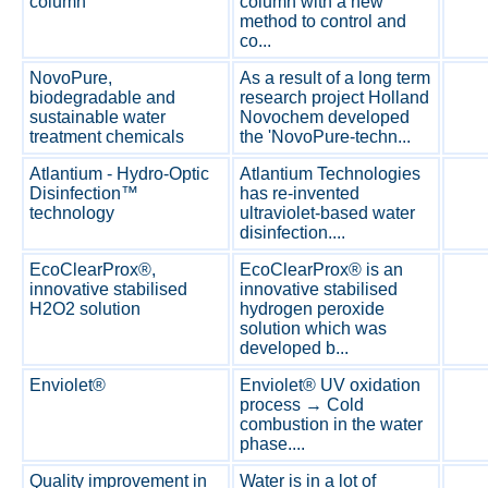
column
column with a new
method to control and
co...
NovoPure,
As a result of a long term
biodegradable and
research project Holland
sustainable water
Novochem developed
treatment chemicals
the 'NovoPure-techn...
Atlantium - Hydro-Optic
Atlantium Technologies
Disinfection™
has re-invented
technology
ultraviolet-based water
disinfection....
EcoClearProx®,
EcoClearProx® is an
innovative stabilised
innovative stabilised
H2O2 solution
hydrogen peroxide
solution which was
developed b...
Enviolet®
Enviolet® UV oxidation
process → Cold
combustion in the water
phase....
Quality improvement in
Water is in a lot of