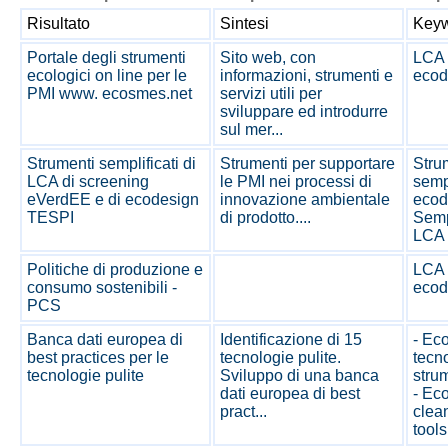
Risultato
Sintesi
Keyw
Portale degli strumenti
Sito web, con
LCA 
ecologici on line per le
informazioni, strumenti e
ecod
PMI www. ecosmes.net
servizi utili per
sviluppare ed introdurre
sul mer...
Strumenti semplificati di
Strumenti per supportare
Stru
LCA di screening
le PMI nei processi di
sempl
eVerdEE e di ecodesign
innovazione ambientale
ecod
TESPI
di prodotto....
Sempl
LCA 
Politiche di produzione e
LCA 
consumo sostenibili -
ecod
PCS
Banca dati europea di
Identificazione di 15
- Ec
best practices per le
tecnologie pulite.
tecno
tecnologie pulite
Sviluppo di una banca
strum
dati europea di best
- Ec
pract...
clea
tools