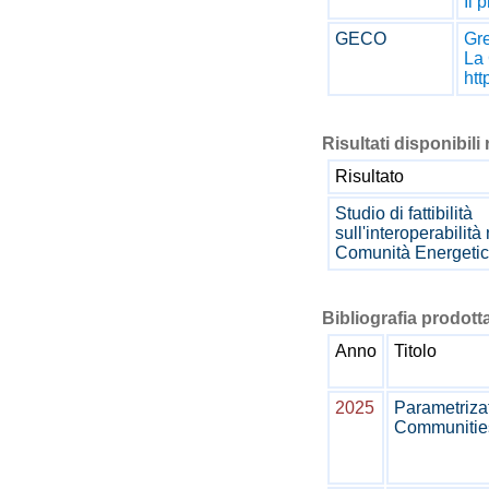
Il 
GECO
Gr
La 
htt
Risultati disponibili 
Risultato
Studio di fattibilità
sull'interoperabilità 
Comunità Energeti
Bibliografia prodotta
Anno
Titolo
2025
Parametriza
Communities