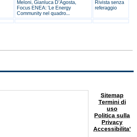
Meloni, Gianluca D’Agosta,
Rivista senza
Focus ENEA: 'Le Energy
referaggio
Community nel quadro...
Sitemap
Termini di
uso
Politica sulla
Privacy
Accessibilita'