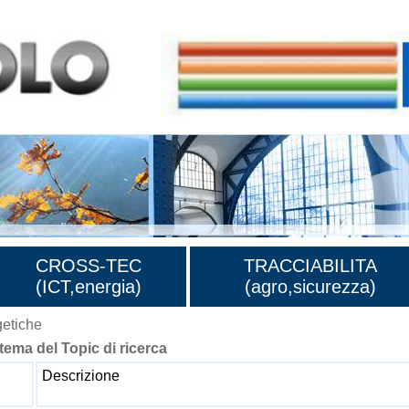
CROSS-TEC
TRACCIABILITA
(ICT,energia)
(agro,sicurezza)
getiche
 tema del Topic di ricerca
Descrizione