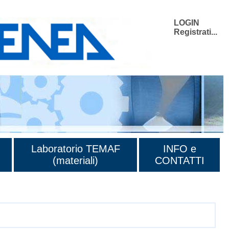
LOGIN
Registrati...
Laboratorio TEMAF
INFO e
(materiali)
CONTATTI