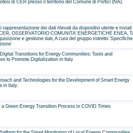
potesi di CER presso il territorio del Comune di Portici (NA).
 rappresentazione dei dati rilevati da dispositivi utente e inviati
ma CER, OSSERVATORIO COMUNITA’ ENERGETICHE ENEA, Ta
quisizione e gestione dati, A cura del gruppo ristretto 'Specifiche
zione'
Digital Transitions for Energy Communities: Tools and
s to Promote Digitalization in Italy
oach and Technologies for the Development of Smart Energy
in Italy.
g a Green Energy Transition Process in COVID Times
Platform for the Smart Monitoring of Local Energy Communities