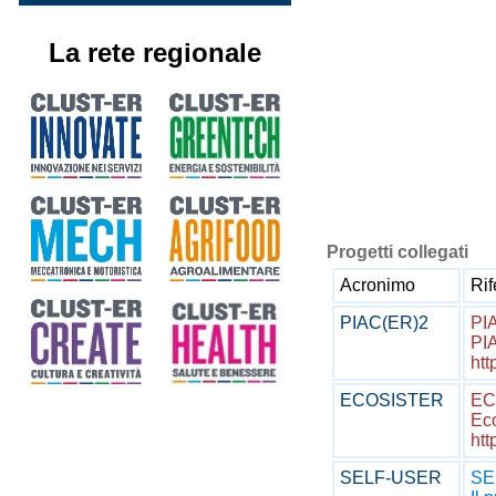
La rete regionale
Progetti collegati
Acronimo
Ri
PIAC(ER)2
PI
PIA
htt
ECOSISTER
EC
Eco
htt
SELF-USER
SE