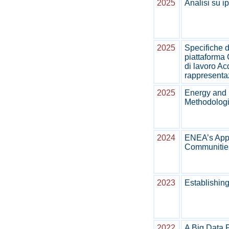
2025
Analisi su i
2025
Specifiche di
piattafor
di lavoro Ac
rappresenta
2025
Energy and 
Methodologie
2024
ENEA’s Appr
Communities 
2023
Establishin
2022
A Big Data 