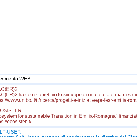
ferimento WEB
AC(ER)2
C(ER)2 ha come obiettivo lo sviluppo di una piattaforma di strume
ps://www.unibo.it/it/ricerca/progetti-e-iniziative/pr-fesr-emil
OSISTER
system for sustainable Transition in Emilia-Romagna', finanziato 
ps://ecosister.it/
LF-USER