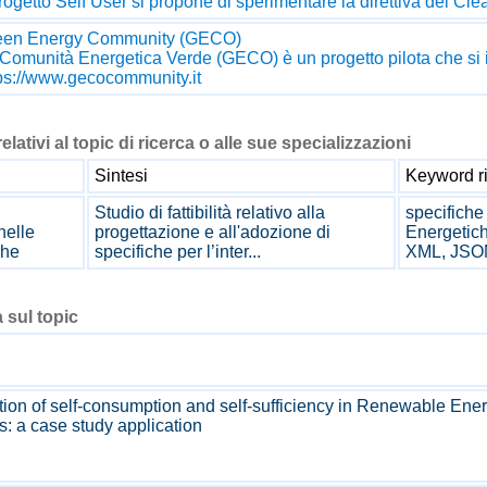
progetto Self User si propone di sperimentare la direttiva del Cl
een Energy Community (GECO)
Comunità Energetica Verde (GECO) è un progetto pilota che si inc
ps://www.gecocommunity.it
relativi al topic di ricerca o alle sue specializzazioni
Sintesi
Keyword ri
Studio di fattibilità relativo alla
specifiche
nelle
progettazione e all'adozione di
Energetich
che
specifiche per l’inter...
XML, JSO
 sul topic
tion of self-consumption and self-sufficiency in Renewable Ene
: a case study application