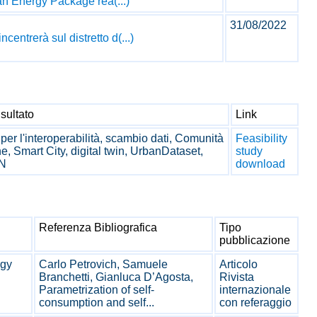
ean Energy Package rea(...)
31/08/2022
entrerà sul distretto d(...)
sultato
Link
 per l'interoperabilità, scambio dati, Comunità
Feasibility
e, Smart City, digital twin, UrbanDataset,
study
N
download
Referenza Bibliografica
Tipo
pubblicazione
rgy
Carlo Petrovich, Samuele
Articolo
Branchetti, Gianluca D’Agosta,
Rivista
Parametrization of self-
internazionale
consumption and self...
con referaggio