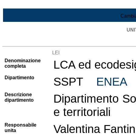
Vai al contenuto
Cambia
UNI
Lista di tutte le unità di ricerca
LEI
Denominazione
LCA ed ecodesig
completa
Dipartimento
SSPT
ENEA
Descrizione
Dipartimento Sos
dipartimento
e territoriali
Responsabile
Valentina Fantin
unita