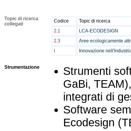
Topic di ricerca
Codice
Topic di ricerca
collegati
2.1
LCA-ECODESIGN
2.3
Aree ecologicamente att
I
Innovazione nell'Industri
Strumentazione
Strumenti sof
GaBi, TEAM), 
integrati di g
Software semp
Ecodesign (T