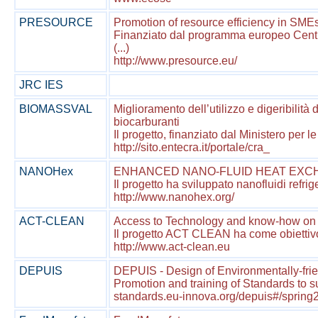
PRESOURCE
Promotion of resource efficiency in SME
Finanziato dal programma europeo Centr
(...)
http://www.presource.eu/
JRC IES
BIOMASSVAL
Miglioramento dell’utilizzo e digeribilità 
biocarburanti
Il progetto, finanziato dal Ministero per le
http://sito.entecra.it/portale/cra_
NANOHex
ENHANCED NANO-FLUID HEAT EXC
Il progetto ha sviluppato nanofluidi refrig
http://www.nanohex.org/
ACT-CLEAN
Access to Technology and know-how on 
Il progetto ACT CLEAN ha come obiettivo 
http://www.act-clean.eu
DEPUIS
DEPUIS - Design of Environmentally-fri
Promotion and training of Standards to su
standards.eu-innova.org/depuis#/spring