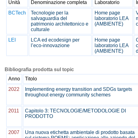
Unità
Denominazione completa
Laboratorio
I
BCTech
Tecnologie per la
Home page
salvaguardia del
laboratorio LEA
m
patrimonio architettonico e
(AMBIENTE)
c
culturale
LEI
LCA ed ecodesign per
Home page
C
l’eco-innovazione
laboratorio LEA
(AMBIENTE)
d
Bibliografia prodotta sul topic
Anno
Titolo
2022
Implementing energy transition and SDGs targets
throughout energy community schemes
2011
Capitolo 3: TECNOLOGIE/METODOLOGIE DI
PRODOTTO
2007
Una nuova etichetta ambientale di prodotto basata
sul sistema POEMS: applicazione alle aziende del