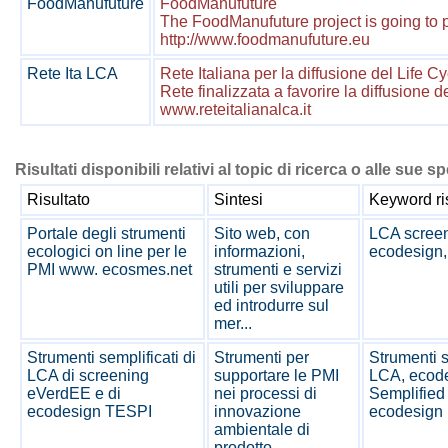
FoodManufuture
FoodManufuture
The FoodManufuture project is going to p
http://www.foodmanufuture.eu
Rete Ita LCA
Rete Italiana per la diffusione del Life Cy
Rete finalizzata a favorire la diffusione 
www.reteitalianalca.it
Risultati disponibili relativi al topic di ricerca o alle sue s
Risultato
Sintesi
Keyword ri
Portale degli strumenti
Sito web, con
LCA screen
ecologici on line per le
informazioni,
ecodesign,
PMI www. ecosmes.net
strumenti e servizi
utili per sviluppare
ed introdurre sul
mer...
Strumenti semplificati di
Strumenti per
Strumenti s
LCA di screening
supportare le PMI
LCA, ecod
eVerdEE e di
nei processi di
Semplified
ecodesign TESPI
innovazione
ecodesign
ambientale di
prodotto....