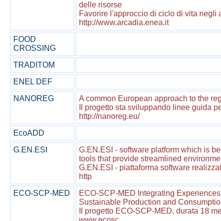
delle risorse
Favorire l'approccio di ciclo di vita negli a
http://www.arcadia.enea.it
FOOD
CROSSING
TRADITOM
ENEL DEF
NANOREG
A common European approach to the regu
Il progetto sta sviluppando linee guida p
http://nanoreg.eu/
EcoADD
G.EN.ESI
G.EN.ESI - software platform which is be
tools that provide streamlined environm
G.EN.ESI - piattaforma software realizzata
http
ECO-SCP-MED
ECO-SCP-MED Integrating Experiences 
Sustainable Production and Consumption
Il progetto ECO-SCP-MED, durata 18 mesi,
www.ecosc