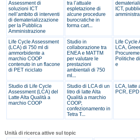
Assessment di
tra l’attuale
dematerial
soluzioni ICT
espletazione di
ICT, pubbli
nell’ambito di interventi
alcune procedure
amministra
di dematerializzazione
burocratiche in
per la Pubblica
forma cart...
Amministrazione
Life Cycle Assessment
Studio in
Life Cycle
(LCA) di 750 ml di
collaborazione tra
LCA, Green
ammorbidente a
ENEA e MATTM
Procureme
marchio COOP
per valutare le
Politiche d
contenuto in un flacone
prestazioni
e
di PET riciclato
ambientali di 750
ml...
Studio di Life Cycle
Studio di LCA di un
LCA, latte 
Assessment (LCA) del
litro di latte Alta
PCR, EPD
Latte Alta Qualità a
Qualità a marchio
marchio COOP
COOP,
confezionamento in
Tetra T...
Unità di ricerca attive sul topic