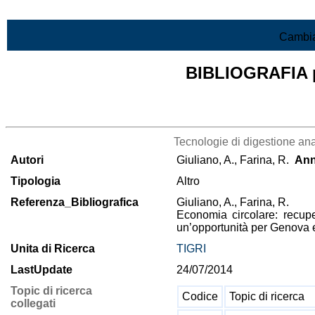
Vai al contenuto
Cambia
BIBLIOGRAFIA pr
Lista di tutta la bibliografia
Tecnologie di digestione anae
Autori
Giuliano, A., Farina, R.
An
Tipologia
Altro
Referenza_Bibliografica
Giuliano, A., Farina, R.
Economia circolare: recup
un’opportunità per Genova e
Unita di Ricerca
TIGRI
LastUpdate
24/07/2014
Topic di ricerca
Codice
Topic di ricerca
collegati