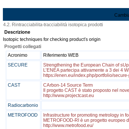
Vai al contenuto
Cambia
4.2. Rintracciabilita-tracciabilità isotopica prodotti
Descrizione
Isotopic techniques for checking product's origin
Progetti collegati
Acronimo
Riferimento WEB
SECURE
Strengthening the European Chain of sUpp
L’ENEA partecipa attivamente a 3 dei 4 WPs
https://enen.eu/index.php/portfolio/secure-
CAST
CArbon-14 Source Term
Il progetto CAST è stato proposto nel nove
http://www.projectcast.eu
Radiocarbonio
METROFOOD
Infrastructure for promoting metrology in f
METROFOOD-RI è un progetto europeo di inf
http://www.metrofood.eu/