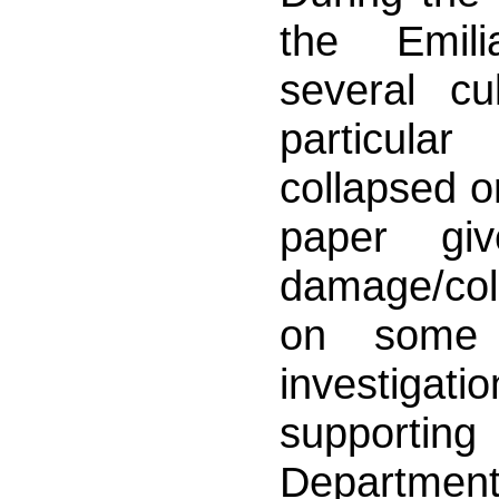
the Emili
several cul
particula
collapsed o
paper gi
damage/co
on some b
investigat
supporting
Department