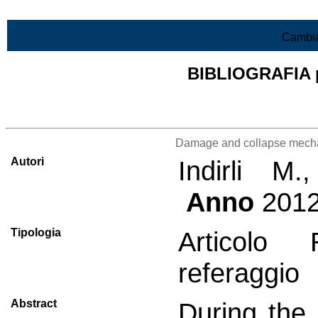
Vai al contenuto
Cambia
BIBLIOGRAFIA pr
Lista di tutta la bibliografia
Damage and collapse mecha
Autori
Indirli M
Anno
201
Tipologia
Articolo 
referaggio
Abstract
During the