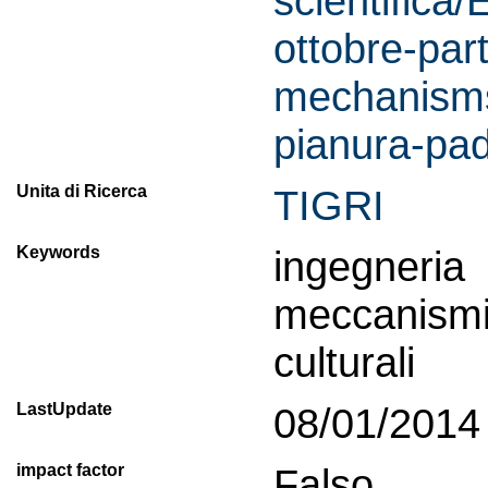
scientifica/
ottobre-par
mechanisms
pianura-pa
Unita di Ricerca
TIGRI
Keywords
ingegner
meccanismi 
culturali
LastUpdate
08/01/2014
impact factor
Falso