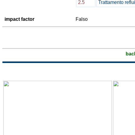
2.5
Trattamento reflu
impact factor
Falso
bac