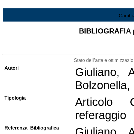
Vai al contenuto
Cambia
BIBLIOGRAFIA pr
Lista di tutta la bibliografia
Stato dell’arte e ottimizzaz
Autori
Giuliano, 
Bolzonella,
Tipologia
Articolo 
referaggio
Referenza_Bibliografica
Giuliano, 