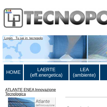
Login
Tu sei in: tecnopolo
LAERTE
LEA
HOME
(eff.energetica)
(ambiente)
ATLANTE ENEA Innovazione
Lista di tutte le unità di r
Tecnologica