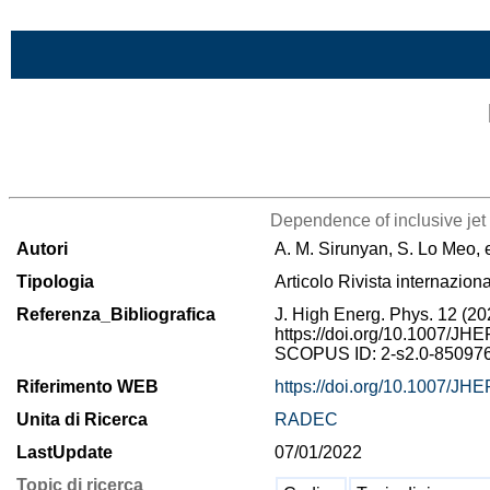
Vai al contenuto
Lista di tutta la bibliografia
Dependence of inclusive jet 
Autori
A. M. Sirunyan, S. Lo Meo, 
Tipologia
Articolo Rivista internazion
Referenza_Bibliografica
J. High Energ. Phys. 12 (20
https://doi.org/10.1007/JH
SCOPUS ID: 2-s2.0-85097
Riferimento WEB
https://doi.org/10.1007/JH
Unita di Ricerca
RADEC
LastUpdate
07/01/2022
Topic di ricerca