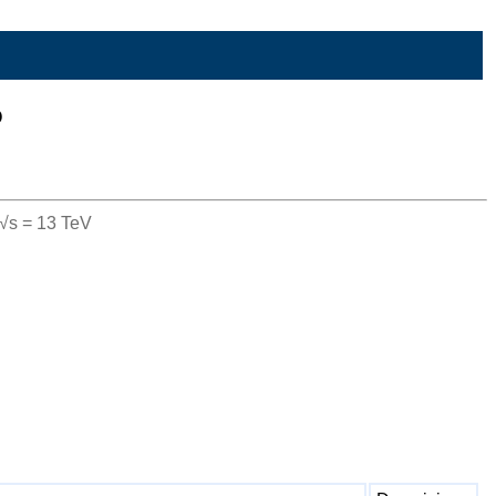
o
 √s = 13 TeV