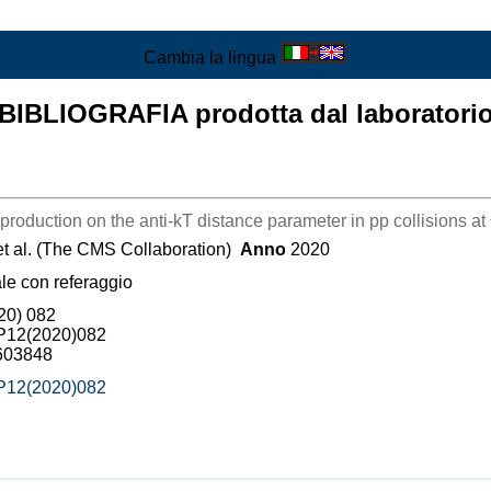
Cambia la lingua
BIBLIOGRAFIA prodotta dal laboratori
production on the anti-kT distance parameter in pp collisions at
et al. (The CMS Collaboration)
Anno
2020
ale con referaggio
20) 082
EP12(2020)082
603848
EP12(2020)082