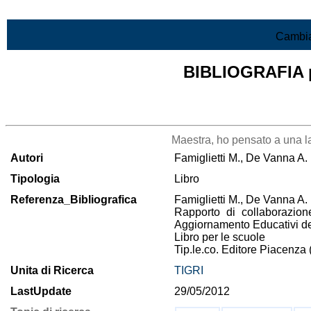
Vai al contenuto
Cambia
BIBLIOGRAFIA pr
Lista di tutta la bibliografia
Maestra, ho pensato a una l
Autori
Famiglietti M., De Vanna A.
Tipologia
Libro
Referenza_Bibliografica
Famiglietti M., De Vanna A.
Rapporto di collaborazio
Aggiornamento Educativi d
Libro per le scuole
Tip.le.co. Editore Piacenza 
Unita di Ricerca
TIGRI
LastUpdate
29/05/2012