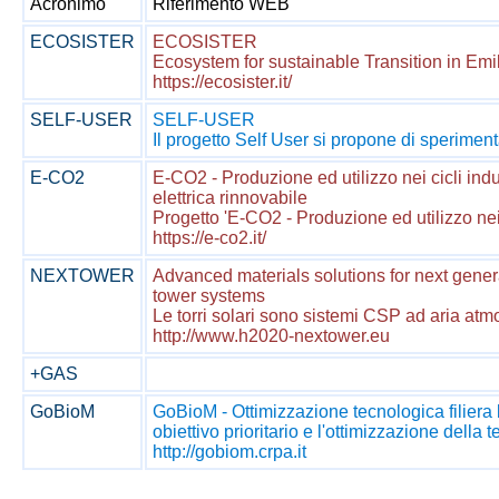
Acronimo
Riferimento WEB
ECOSISTER
ECOSISTER
Ecosystem for sustainable Transition in Emil
https://ecosister.it/
SELF-USER
SELF-USER
Il progetto Self User si propone di speriment
E-CO2
E-CO2 - Produzione ed utilizzo nei cicli indu
elettrica rinnovabile
Progetto 'E-CO2 - Produzione ed utilizzo nei ci
https://e-co2.it/
NEXTOWER
Advanced materials solutions for next gener
tower systems
Le torri solari sono sistemi CSP ad aria atmo
http://www.h2020-nextower.eu
+GAS
GoBioM
GoBioM - Ottimizzazione tecnologica filier
obiettivo prioritario e l'ottimizzazione della
http://gobiom.crpa.it