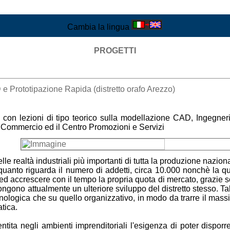
Cambia la lingua
PROGETTI
 Prototipazione Rapida (distretto orafo Arezzo)
ia con lezioni di tipo teorico sulla modellazione CAD, Ingegne
i Commercio ed il Centro Promozioni e Servizi
elle realtà industriali più importanti di tutta la produzione nazion
quanto riguarda il numero di addetti, circa 10.000 nonchè la qu
d accrescere con il tempo la propria quota di mercato, grazie sopr
impongono attualmente un ulteriore sviluppo del distretto stesso.
nologica che su quello organizzativo, in modo da trarre il massi
tica.
ntita negli ambienti imprenditoriali l'esigenza di poter dispo