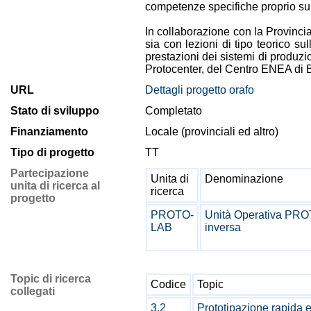
competenze specifiche proprio su 
In collaborazione con la Provincia
sia con lezioni di tipo teorico s
prestazioni dei sistemi di produzi
Protocenter, del Centro ENEA di
URL
Dettagli progetto orafo
Stato di sviluppo
Completato
Finanziamento
Locale (provinciali ed altro)
Tipo di progetto
TT
Partecipazione
Unita di
Denominazione
unita di ricerca al
ricerca
progetto
PROTO-
Unità Operativa PROT
LAB
inversa
Topic di ricerca
Codice
Topic
collegati
3.2
Prototipazione rapida