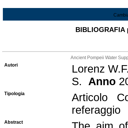
Vai al contenuto
Cambia
BIBLIOGRAFIA pr
Lista di tutta la bibliografia
Ancient Pompeii Water Suppl
Autori
Lorenz W.F.
S.
Anno
2
Tipologia
Articolo C
referaggio
Abstract
The aim of