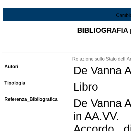
Vai al contenuto
Cambia
BIBLIOGRAFIA pr
Lista di tutta la bibliografia
Relazione sullo Stato dell’
Autori
De Vanna A
Tipologia
Libro
Referenza_Bibliografica
De Vanna A
in AA.VV.
Accordo 