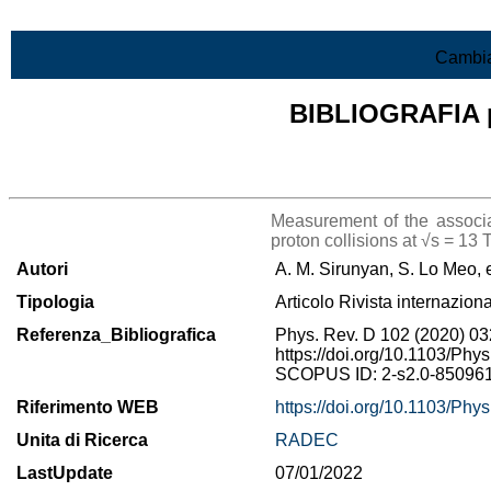
Vai al contenuto
Cambia
BIBLIOGRAFIA pr
Lista di tutta la bibliografia
Measurement of the associa
proton collisions at √s = 13 
Autori
A. M. Sirunyan, S. Lo Meo, 
Tipologia
Articolo Rivista internazion
Referenza_Bibliografica
Phys. Rev. D 102 (2020) 0
https://doi.org/10.1103/P
SCOPUS ID: 2-s2.0-85096
Riferimento WEB
https://doi.org/10.1103/P
Unita di Ricerca
RADEC
LastUpdate
07/01/2022