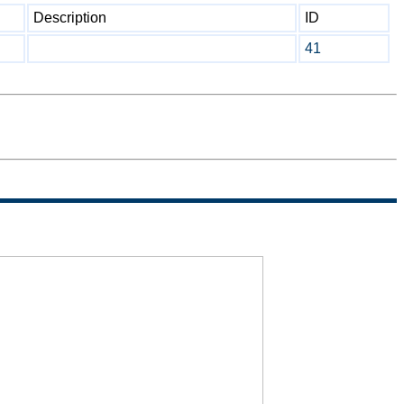
Description
ID
41
Sitemap
Termini di
uso
Politica sulla
Privacy
Accessibilita'