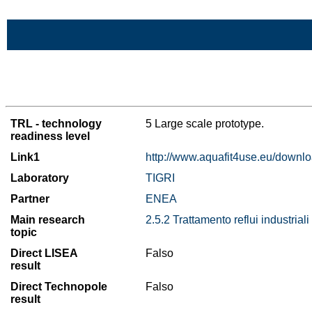
Skip to Main Content
>List of all the results
TRL - technology
5 Large scale prototype.
readiness level
Link1
http://www.aquafit4use.eu/downlo
Laboratory
TIGRI
Partner
ENEA
Main research
2.5.2 Trattamento reflui industriali
topic
Direct LISEA
Falso
result
Direct Technopole
Falso
result