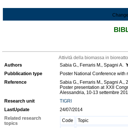
Skip to Main Content
Change
BIB
>List all the bibliography
Attività della biomassa in bioreatt
Authors
Sabia G., Ferraris M., Spagni A.
Y
Pubblication type
Poster National Conference with 
Reference
Sabia G., Ferraris M., Spagni A., 
Poster presentation at XXII Congr
Alessandria, 10-13 settembre 2012
Research unit
TIGRI
LastUpdate
24/07/2014
Related research
Code
Topic
topics