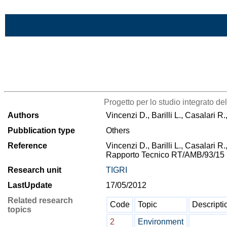
Skip to Main Content
>List all the bibliography
Progetto per lo studio integrato de
Authors
Vincenzi D., Barilli L., Casalari R.
Pubblication type
Others
Reference
Vincenzi D., Barilli L., Casalari R.
Rapporto Tecnico RT/AMB/93/15 
Research unit
TIGRI
LastUpdate
17/05/2012
Related research
Code
Topic
Descripti
topics
2
Environment