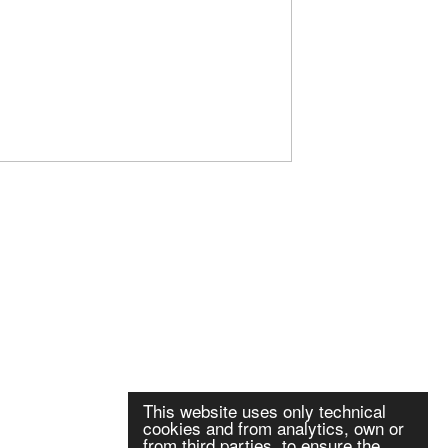
This website uses only technical
cookies and from analytics, own or
from third parties, to ensure the