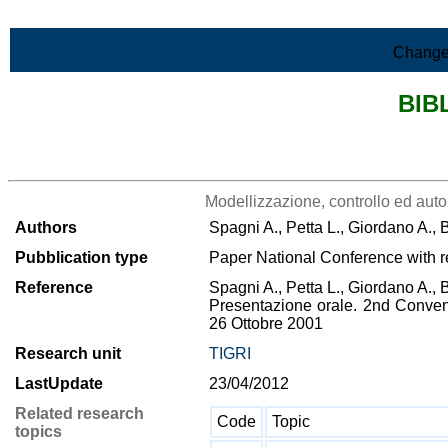
Skip to Main Content
Change
BIB
>List all the bibliography
Modellizzazione, controllo ed auto
Authors
Spagni A., Petta L., Giordano A., 
Pubblication type
Paper National Conference with r
Reference
Spagni A., Petta L., Giordano A., B
Presentazione orale. 2nd Conven
26 Ottobre 2001
Research unit
TIGRI
LastUpdate
23/04/2012
Related research
Code
Topic
topics