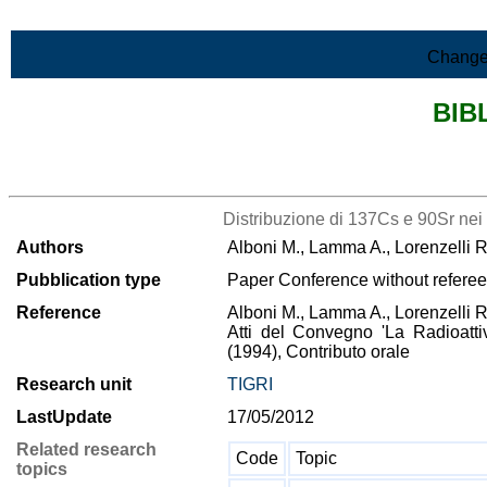
Skip to Main Content
Change
BIB
>List all the bibliography
Distribuzione di 137Cs e 90Sr nei 
Authors
Alboni M., Lamma A., Lorenzelli R.,
Pubblication type
Paper Conference without referee
Reference
Alboni M., Lamma A., Lorenzelli R.,
Atti del Convegno 'La Radioattiv
(1994), Contributo orale
Research unit
TIGRI
LastUpdate
17/05/2012
Related research
Code
Topic
topics