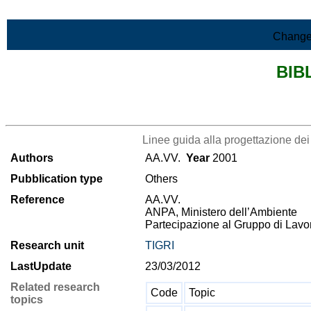
Skip to Main Content
Change
BIB
>List all the bibliography
Linee guida alla progettazione dei
Authors
AA.VV.
Year
2001
Pubblication type
Others
Reference
AA.VV.
ANPA, Ministero dell’Ambiente
Partecipazione al Gruppo di Lavo
Research unit
TIGRI
LastUpdate
23/03/2012
Related research
Code
Topic
topics