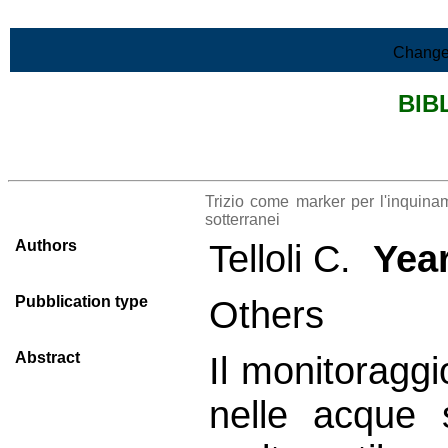
Skip to Main Content
Change
BIB
>List all the bibliography
Trizio come marker per l'inquiname
sotterranei
Authors
Telloli C.
Yea
Pubblication type
Others
Abstract
Il monitoraggi
nelle acque 