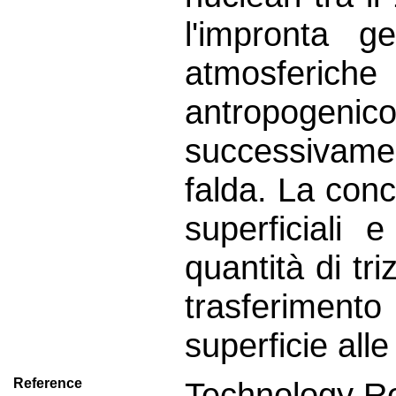
l'impronta ge
atmosferic
antropoge
successivame
falda. La conc
superficiali 
quantità di tr
trasferiment
superficie all
Reference
Technology R