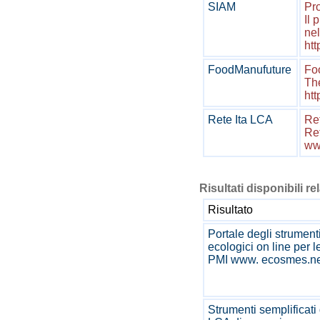
SIAM
Pro
Il 
nel
htt
FoodManufuture
Fo
The
ht
Rete Ita LCA
Ret
Ret
www
Risultati disponibili re
Risultato
Portale degli strument
ecologici on line per l
PMI www. ecosmes.ne
Strumenti semplificati 