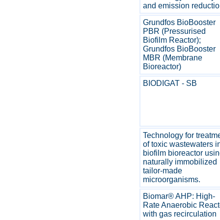
and emission reducti
Grundfos BioBooster
PBR (Pressurised
Biofilm Reactor);
Grundfos BioBooster
MBR (Membrane
Bioreactor)
BIODIGAT - SB
Technology for treatm
of toxic wastewaters i
biofilm bioreactor usi
naturally immobilized
tailor-made
microorganisms.
Biomar® AHP: High-
Rate Anaerobic React
with gas recirculation