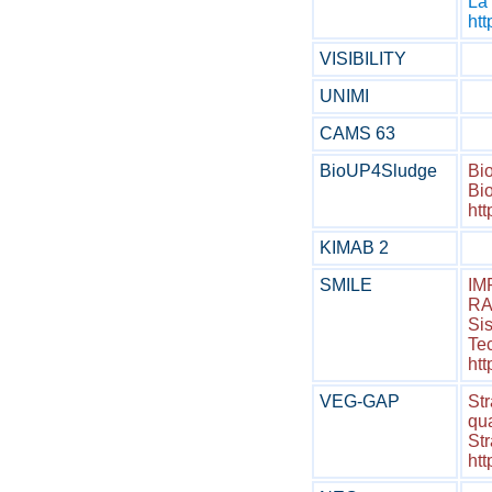
La 
ht
VISIBILITY
UNIMI
CAMS 63
BioUP4Sludge
Bio
Bio
htt
KIMAB 2
SMILE
IM
R
Sis
Tec
htt
VEG-GAP
Str
qua
Str
htt