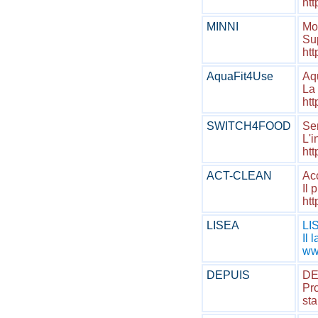
ht
MINNI
Mod
Sup
htt
AquaFit4Use
Aq
La 
htt
SWITCH4FOOD
Ser
L'
htt
ACT-CLEAN
Ac
Il 
htt
LISEA
LIS
Il 
www
DEPUIS
DE
Pro
st