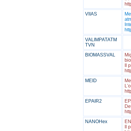
htt
VIIAS
Met
at
Int
htt
VALIMPATATM
TVN
BIOMASSVAL
Mig
bio
Il 
htt
MEID
Me
L'o
ht
EPAIR2
EP
Def
htt
NANOHex
EN
Il 