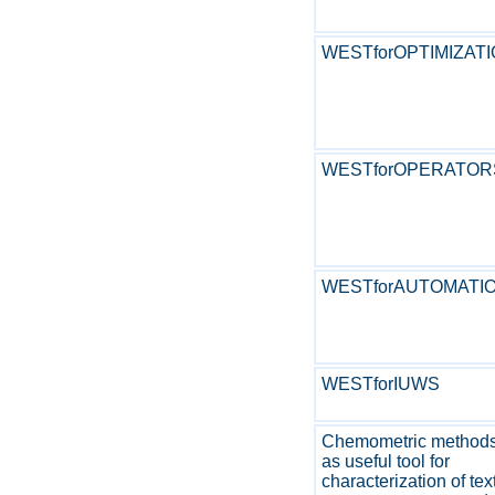
WESTforOPTIMIZAT
WESTforOPERATOR
WESTforAUTOMATI
WESTforIUWS
Chemometric method
as useful tool for
characterization of text