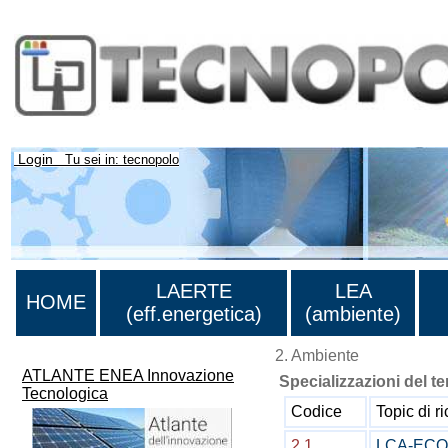
Login
Tu sei in: tecnopolo
LAERTE
LEA
HOME
(eff.energetica)
(ambiente)
2. Ambiente
ATLANTE ENEA Innovazione
Specializzazioni del te
Tecnologica
Codice
Topic di r
2.1
LCA-EC