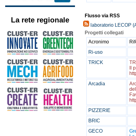
Flusso via RSS
La rete regionale
laboratorio LECOP (
Progetti collegati
Acronimo
Ri
Ri-uso
TRICK
TR
Il 
htt
Arcadia
Arc
del
Fav
htt
PIZZERIE
BRIC
GECO
Gr