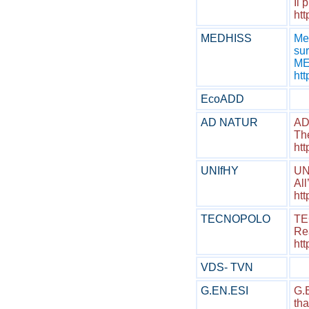
Il 
htt
MEDHISS
Med
sur
MED
ht
EcoADD
AD NATUR
AD
The
ht
UNIfHY
UN
All
htt
TECNOPOLO
TE
Rea
htt
VDS- TVN
G.EN.ESI
G.E
th