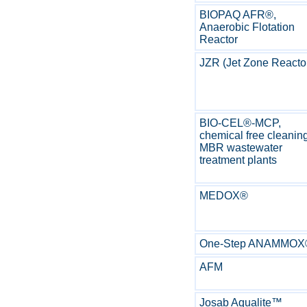
BIOPAQ AFR®,
Anaerobic Flotation
Reactor
JZR (Jet Zone Reacto
BIO-CEL®-MCP,
chemical free cleaning
MBR wastewater
treatment plants
MEDOX®
One-Step ANAMMOX
AFM
Josab Aqualite™