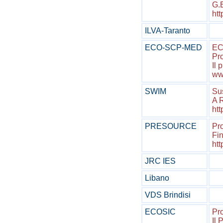
G.E
htt
ILVA-Taranto
ECO-SCP-MED
EC
Pr
Il 
ww
SWIM
Su
A 
htt
PRESOURCE
Pro
Fin
htt
JRC IES
Libano
VDS Brindisi
ECOSIC
Pro
Il 