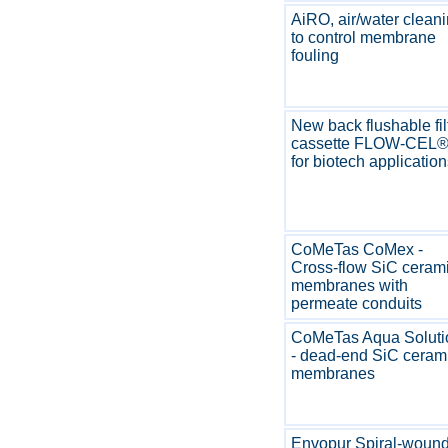
AiRO, air/water clean
to control membrane
fouling
New back flushable fil
cassette FLOW-CEL
for biotech applicatio
CoMeTas CoMex -
Cross-flow SiC ceram
membranes with
permeate conduits
CoMeTas Aqua Soluti
- dead-end SiC ceram
membranes
Envopur Spiral-woun