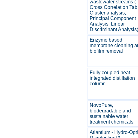
wastewater streams (
Cross Correlation Tab
Cluster analysis,
Principal Component
Analysis, Linear
Discriminant Analysis
Enzyme based
membrane cleaning a
biofilm removal
Fully coupled heat
integrated distillation
column
NovoPure,
biodegradable and
sustainable water
treatment chemicals
Atlantium - Hydro-Opt
Disinfection™