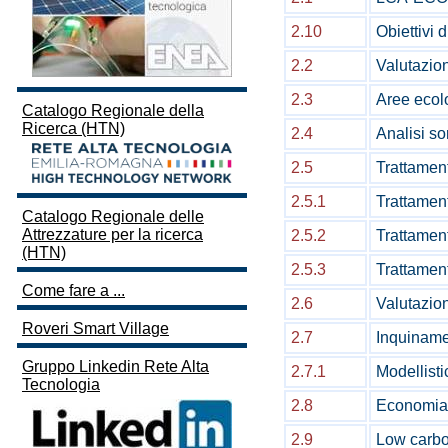
2.10
Obiettivi 
2.2
Valutazion
2.3
Aree ecol
Catalogo Regionale della
Ricerca (HTN)
2.4
Analisi so
2.5
Trattament
2.5.1
Trattamento
Catalogo Regionale delle
Attrezzature per la ricerca
2.5.2
Trattamento
(HTN)
2.5.3
Trattament
Come fare a ...
2.6
Valutazion
Roveri Smart Village
2.7
Inquiname
Gruppo Linkedin Rete Alta
2.7.1
Modellisti
Tecnologia
2.8
Economia 
2.9
Low carb