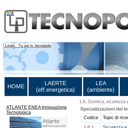
Login
Tu sei in: tecnopolo
LAERTE
LEA
HOME
(eff.energetica)
(ambiente)
1.6. Sismica, sicurezza e
ATLANTE ENEA Innovazione
Specializzazioni del t
Tecnologica
Codice
Topic di rice
1.6.1
Sicurezza e 