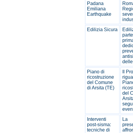
Padana
Rom
Emiliana
Regio
Earthquake
seve
indust
Edilizia Sicura
Edili
parte
prim
dedic
prev
anti
delle
Piano di
Il Pr
ricostruzione
rigua
del Comune
Pian
di Arsita (TE)
ricos
del 
Arsit
segui
event
Interventi
La
post-sisma:
pres
tecniche di
affron