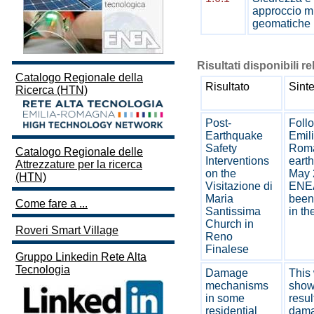
approccio mu
geomatiche
Risultati disponibili re
Catalogo Regionale della
Risultato
Sinte
Ricerca (HTN)
Post-
Foll
Earthquake
Emili
Safety
Rom
Catalogo Regionale delle
Interventions
eart
Attrezzature per la ricerca
on the
May 
(HTN)
Visitazione di
ENE
Maria
been
Come fare a ...
Santissima
in th
Church in
Roveri Smart Village
Reno
Finalese
Gruppo Linkedin Rete Alta
Tecnologia
Damage
This
mechanisms
show
in some
resul
residential
dama