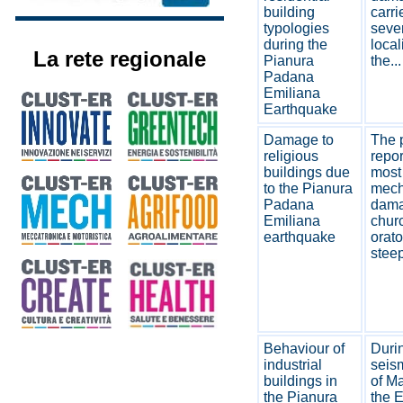
building
carri
typologies
seve
during the
local
La rete regionale
Pianura
the...
Padana
Emiliana
Earthquake
Damage to
The 
religious
repor
buildings due
most
to the Pianura
mech
Padana
dama
Emiliana
chur
earthquake
orato
steep
Behaviour of
Duri
industrial
seis
buildings in
of M
the Pianura
the E